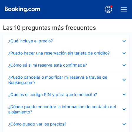
Las 10 preguntas más frecuentes
Elemento
¿Qué incluye el precio?
cerrado
Elemento
¿Puedo hacer una reservación sin tarjeta de crédito?
cerrado
Elemento
¿Cómo sé si mi reserva está confirmada?
cerrado
Elemento
¿Puedo cancelar o modificar mi reserva a través de
cerrado
Booking.com?
Elemento
¿Qué es el código PIN y para qué lo necesito?
cerrado
Elemento
¿Dónde puedo encontrar la información de contacto del
cerrado
alojamiento?
Elemento
¿Cómo puedo ver los precios?
cerrado