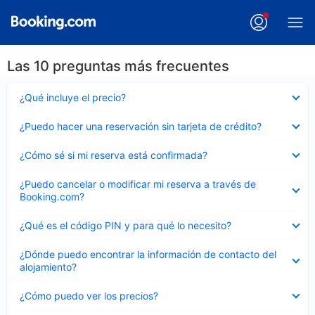
Las 10 preguntas más frecuentes
Elemento
¿Qué incluye el precio?
cerrado
Elemento
¿Puedo hacer una reservación sin tarjeta de crédito?
cerrado
Elemento
¿Cómo sé si mi reserva está confirmada?
cerrado
Elemento
¿Puedo cancelar o modificar mi reserva a través de
cerrado
Booking.com?
Elemento
¿Qué es el código PIN y para qué lo necesito?
cerrado
Elemento
¿Dónde puedo encontrar la información de contacto del
cerrado
alojamiento?
Elemento
¿Cómo puedo ver los precios?
cerrado