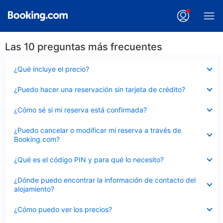
Las 10 preguntas más frecuentes
Elemento
¿Qué incluye el precio?
cerrado
Elemento
¿Puedo hacer una reservación sin tarjeta de crédito?
cerrado
Elemento
¿Cómo sé si mi reserva está confirmada?
cerrado
Elemento
¿Puedo cancelar o modificar mi reserva a través de
cerrado
Booking.com?
Elemento
¿Qué es el código PIN y para qué lo necesito?
cerrado
Elemento
¿Dónde puedo encontrar la información de contacto del
cerrado
alojamiento?
Elemento
¿Cómo puedo ver los precios?
cerrado