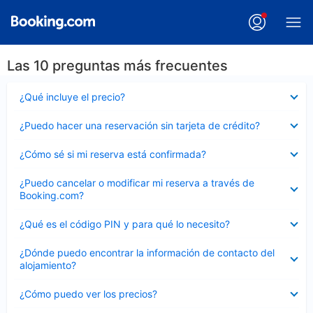
Las 10 preguntas más frecuentes
Elemento
¿Qué incluye el precio?
cerrado
Elemento
¿Puedo hacer una reservación sin tarjeta de crédito?
cerrado
Elemento
¿Cómo sé si mi reserva está confirmada?
cerrado
Elemento
¿Puedo cancelar o modificar mi reserva a través de
cerrado
Booking.com?
Elemento
¿Qué es el código PIN y para qué lo necesito?
cerrado
Elemento
¿Dónde puedo encontrar la información de contacto del
cerrado
alojamiento?
Elemento
¿Cómo puedo ver los precios?
cerrado