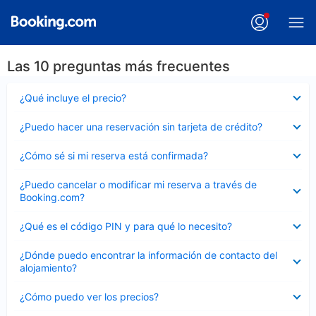
Las 10 preguntas más frecuentes
Elemento
¿Qué incluye el precio?
cerrado
Elemento
¿Puedo hacer una reservación sin tarjeta de crédito?
cerrado
Elemento
¿Cómo sé si mi reserva está confirmada?
cerrado
Elemento
¿Puedo cancelar o modificar mi reserva a través de
cerrado
Booking.com?
Elemento
¿Qué es el código PIN y para qué lo necesito?
cerrado
Elemento
¿Dónde puedo encontrar la información de contacto del
cerrado
alojamiento?
Elemento
¿Cómo puedo ver los precios?
cerrado