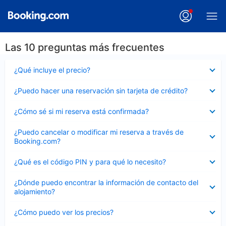
Las 10 preguntas más frecuentes
Elemento
¿Qué incluye el precio?
cerrado
Elemento
¿Puedo hacer una reservación sin tarjeta de crédito?
cerrado
Elemento
¿Cómo sé si mi reserva está confirmada?
cerrado
Elemento
¿Puedo cancelar o modificar mi reserva a través de
cerrado
Booking.com?
Elemento
¿Qué es el código PIN y para qué lo necesito?
cerrado
Elemento
¿Dónde puedo encontrar la información de contacto del
cerrado
alojamiento?
Elemento
¿Cómo puedo ver los precios?
cerrado