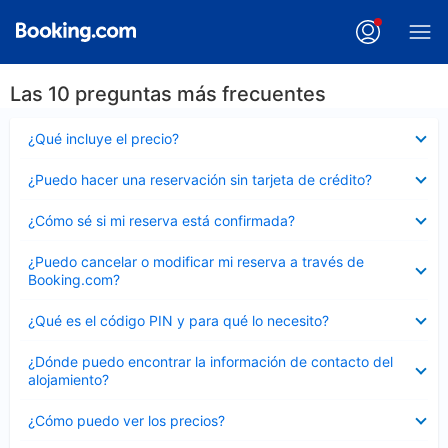
Las 10 preguntas más frecuentes
Elemento
¿Qué incluye el precio?
cerrado
Elemento
¿Puedo hacer una reservación sin tarjeta de crédito?
cerrado
Elemento
¿Cómo sé si mi reserva está confirmada?
cerrado
Elemento
¿Puedo cancelar o modificar mi reserva a través de
cerrado
Booking.com?
Elemento
¿Qué es el código PIN y para qué lo necesito?
cerrado
Elemento
¿Dónde puedo encontrar la información de contacto del
cerrado
alojamiento?
Elemento
¿Cómo puedo ver los precios?
cerrado