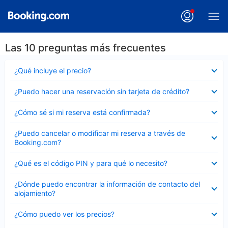
Las 10 preguntas más frecuentes
Elemento
¿Qué incluye el precio?
cerrado
Elemento
¿Puedo hacer una reservación sin tarjeta de crédito?
cerrado
Elemento
¿Cómo sé si mi reserva está confirmada?
cerrado
Elemento
¿Puedo cancelar o modificar mi reserva a través de
cerrado
Booking.com?
Elemento
¿Qué es el código PIN y para qué lo necesito?
cerrado
Elemento
¿Dónde puedo encontrar la información de contacto del
cerrado
alojamiento?
Elemento
¿Cómo puedo ver los precios?
cerrado