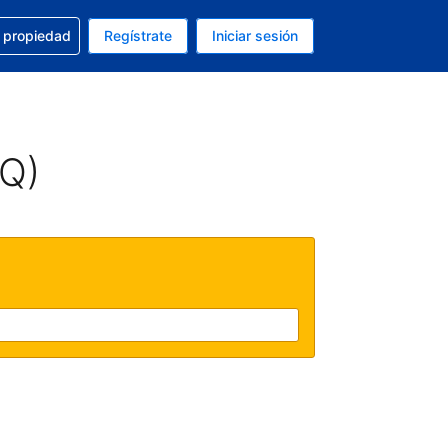
a con la reservación
u propiedad
Regístrate
Iniciar sesión
tual es Dólar de EEUU
fieres. Tu idioma actual es Español (México)
AQ)