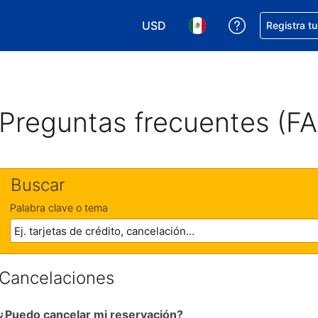
USD
Obtener ayud
Registra t
Elegir tu moneda. Tu moneda ac
Elegir el idioma que pre
Preguntas frecuentes (F
Buscar
Palabra clave o tema
Cancelaciones
¿Puedo cancelar mi reservación?