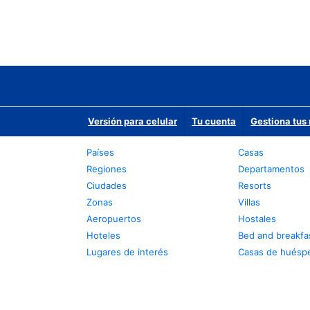
Versión para celular
Tu cuenta
Gestiona tus 
Países
Casas
Regiones
Departamentos
Ciudades
Resorts
Zonas
Villas
Aeropuertos
Hostales
Hoteles
Bed and breakfa
Lugares de interés
Casas de huésp