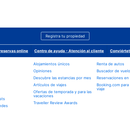
Registra tu propiedad
reservas online
Centro de ayuda - Atención al cliente
Conviértet
Alojamientos únicos
Renta de autos
Opiniones
Buscador de vuel
Descubre las estancias por mes
Reservaciones en 
Artículos de viajes
Booking.com para
viaje
Ofertas de temporada y para las
vacaciones
sts
Traveller Review Awards
edes