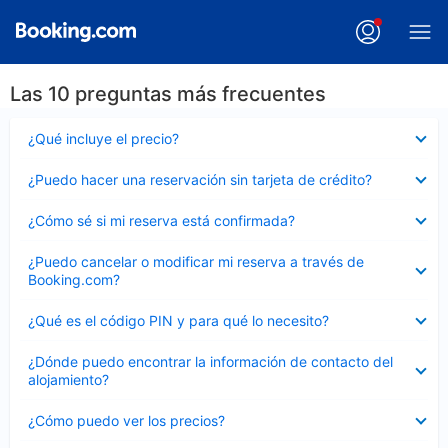
Las 10 preguntas más frecuentes
Elemento
¿Qué incluye el precio?
cerrado
Elemento
¿Puedo hacer una reservación sin tarjeta de crédito?
cerrado
Elemento
¿Cómo sé si mi reserva está confirmada?
cerrado
Elemento
¿Puedo cancelar o modificar mi reserva a través de
cerrado
Booking.com?
Elemento
¿Qué es el código PIN y para qué lo necesito?
cerrado
Elemento
¿Dónde puedo encontrar la información de contacto del
cerrado
alojamiento?
Elemento
¿Cómo puedo ver los precios?
cerrado