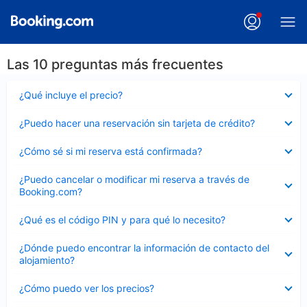
Las 10 preguntas más frecuentes
Elemento
¿Qué incluye el precio?
cerrado
Elemento
¿Puedo hacer una reservación sin tarjeta de crédito?
cerrado
Elemento
¿Cómo sé si mi reserva está confirmada?
cerrado
Elemento
¿Puedo cancelar o modificar mi reserva a través de
cerrado
Booking.com?
Elemento
¿Qué es el código PIN y para qué lo necesito?
cerrado
Elemento
¿Dónde puedo encontrar la información de contacto del
cerrado
alojamiento?
Elemento
¿Cómo puedo ver los precios?
cerrado