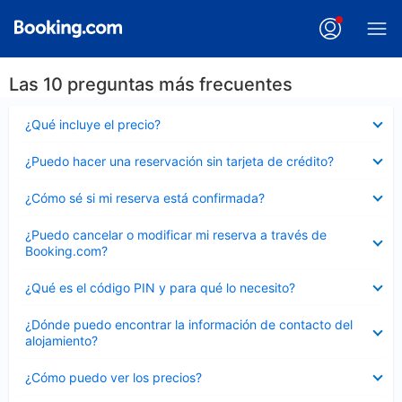
Las 10 preguntas más frecuentes
Elemento
¿Qué incluye el precio?
cerrado
Elemento
¿Puedo hacer una reservación sin tarjeta de crédito?
cerrado
Elemento
¿Cómo sé si mi reserva está confirmada?
cerrado
Elemento
¿Puedo cancelar o modificar mi reserva a través de
cerrado
Booking.com?
Elemento
¿Qué es el código PIN y para qué lo necesito?
cerrado
Elemento
¿Dónde puedo encontrar la información de contacto del
cerrado
alojamiento?
Elemento
¿Cómo puedo ver los precios?
cerrado