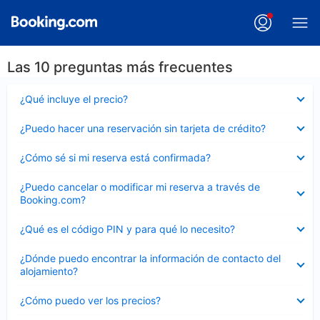
Las 10 preguntas más frecuentes
Elemento
¿Qué incluye el precio?
cerrado
Elemento
¿Puedo hacer una reservación sin tarjeta de crédito?
cerrado
Elemento
¿Cómo sé si mi reserva está confirmada?
cerrado
Elemento
¿Puedo cancelar o modificar mi reserva a través de
cerrado
Booking.com?
Elemento
¿Qué es el código PIN y para qué lo necesito?
cerrado
Elemento
¿Dónde puedo encontrar la información de contacto del
cerrado
alojamiento?
Elemento
¿Cómo puedo ver los precios?
cerrado