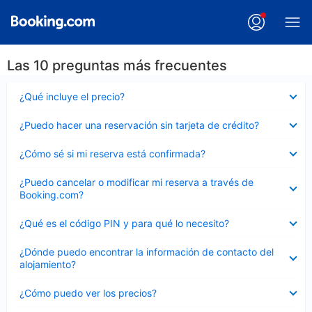
Las 10 preguntas más frecuentes
Elemento
¿Qué incluye el precio?
cerrado
Elemento
¿Puedo hacer una reservación sin tarjeta de crédito?
cerrado
Elemento
¿Cómo sé si mi reserva está confirmada?
cerrado
Elemento
¿Puedo cancelar o modificar mi reserva a través de
cerrado
Booking.com?
Elemento
¿Qué es el código PIN y para qué lo necesito?
cerrado
Elemento
¿Dónde puedo encontrar la información de contacto del
cerrado
alojamiento?
Elemento
¿Cómo puedo ver los precios?
cerrado