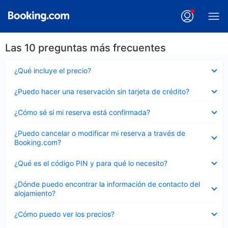
Las 10 preguntas más frecuentes
Elemento
¿Qué incluye el precio?
cerrado
Elemento
¿Puedo hacer una reservación sin tarjeta de crédito?
cerrado
Elemento
¿Cómo sé si mi reserva está confirmada?
cerrado
Elemento
¿Puedo cancelar o modificar mi reserva a través de
cerrado
Booking.com?
Elemento
¿Qué es el código PIN y para qué lo necesito?
cerrado
Elemento
¿Dónde puedo encontrar la información de contacto del
cerrado
alojamiento?
Elemento
¿Cómo puedo ver los precios?
cerrado