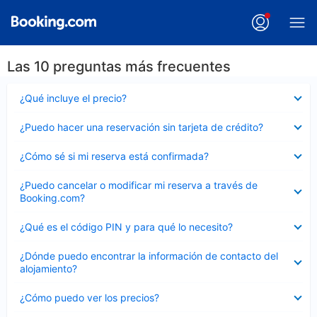
Las 10 preguntas más frecuentes
Elemento
¿Qué incluye el precio?
cerrado
Elemento
¿Puedo hacer una reservación sin tarjeta de crédito?
cerrado
Elemento
¿Cómo sé si mi reserva está confirmada?
cerrado
Elemento
¿Puedo cancelar o modificar mi reserva a través de
cerrado
Booking.com?
Elemento
¿Qué es el código PIN y para qué lo necesito?
cerrado
Elemento
¿Dónde puedo encontrar la información de contacto del
cerrado
alojamiento?
Elemento
¿Cómo puedo ver los precios?
cerrado