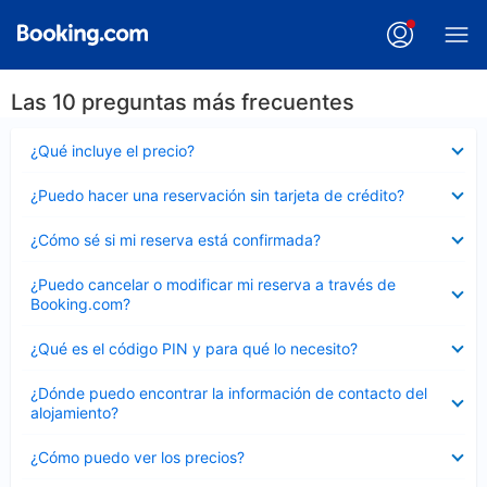
Las 10 preguntas más frecuentes
Elemento
¿Qué incluye el precio?
cerrado
Elemento
¿Puedo hacer una reservación sin tarjeta de crédito?
cerrado
Elemento
¿Cómo sé si mi reserva está confirmada?
cerrado
Elemento
¿Puedo cancelar o modificar mi reserva a través de
cerrado
Booking.com?
Elemento
¿Qué es el código PIN y para qué lo necesito?
cerrado
Elemento
¿Dónde puedo encontrar la información de contacto del
cerrado
alojamiento?
Elemento
¿Cómo puedo ver los precios?
cerrado