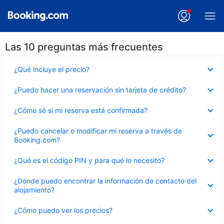
Las 10 preguntas más frecuentes
Elemento
¿Qué incluye el precio?
cerrado
Elemento
¿Puedo hacer una reservación sin tarjeta de crédito?
cerrado
Elemento
¿Cómo sé si mi reserva está confirmada?
cerrado
Elemento
¿Puedo cancelar o modificar mi reserva a través de
cerrado
Booking.com?
Elemento
¿Qué es el código PIN y para qué lo necesito?
cerrado
Elemento
¿Dónde puedo encontrar la información de contacto del
cerrado
alojamiento?
Elemento
¿Cómo puedo ver los precios?
cerrado