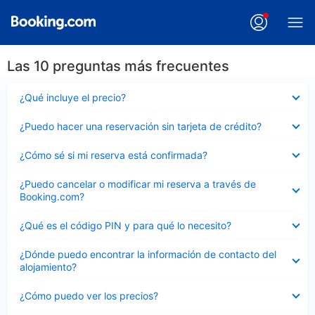
Las 10 preguntas más frecuentes
Elemento
¿Qué incluye el precio?
cerrado
Elemento
¿Puedo hacer una reservación sin tarjeta de crédito?
cerrado
Elemento
¿Cómo sé si mi reserva está confirmada?
cerrado
Elemento
¿Puedo cancelar o modificar mi reserva a través de
cerrado
Booking.com?
Elemento
¿Qué es el código PIN y para qué lo necesito?
cerrado
Elemento
¿Dónde puedo encontrar la información de contacto del
cerrado
alojamiento?
Elemento
¿Cómo puedo ver los precios?
cerrado