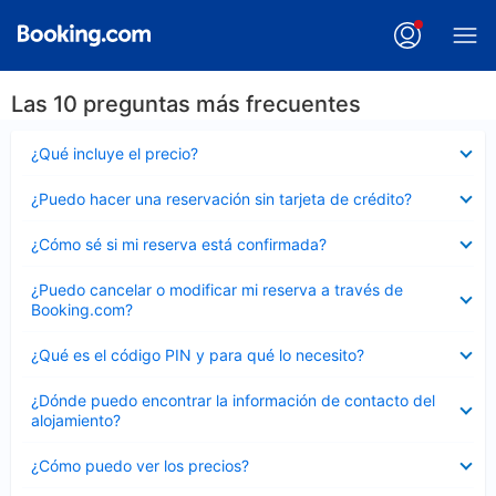
Las 10 preguntas más frecuentes
Elemento
¿Qué incluye el precio?
cerrado
Elemento
¿Puedo hacer una reservación sin tarjeta de crédito?
cerrado
Elemento
¿Cómo sé si mi reserva está confirmada?
cerrado
Elemento
¿Puedo cancelar o modificar mi reserva a través de
cerrado
Booking.com?
Elemento
¿Qué es el código PIN y para qué lo necesito?
cerrado
Elemento
¿Dónde puedo encontrar la información de contacto del
cerrado
alojamiento?
Elemento
¿Cómo puedo ver los precios?
cerrado