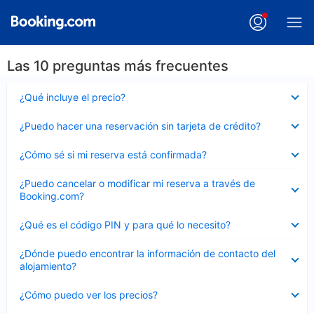
Las 10 preguntas más frecuentes
Elemento
¿Qué incluye el precio?
cerrado
Elemento
¿Puedo hacer una reservación sin tarjeta de crédito?
cerrado
Elemento
¿Cómo sé si mi reserva está confirmada?
cerrado
Elemento
¿Puedo cancelar o modificar mi reserva a través de
cerrado
Booking.com?
Elemento
¿Qué es el código PIN y para qué lo necesito?
cerrado
Elemento
¿Dónde puedo encontrar la información de contacto del
cerrado
alojamiento?
Elemento
¿Cómo puedo ver los precios?
cerrado