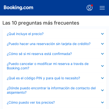
Las 10 preguntas más frecuentes
Elemento
¿Qué incluye el precio?
cerrado
Elemento
¿Puedo hacer una reservación sin tarjeta de crédito?
cerrado
Elemento
¿Cómo sé si mi reserva está confirmada?
cerrado
Elemento
¿Puedo cancelar o modificar mi reserva a través de
cerrado
Booking.com?
Elemento
¿Qué es el código PIN y para qué lo necesito?
cerrado
Elemento
¿Dónde puedo encontrar la información de contacto del
cerrado
alojamiento?
Elemento
¿Cómo puedo ver los precios?
cerrado