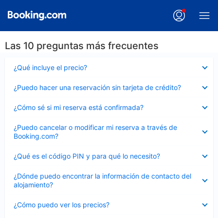
Las 10 preguntas más frecuentes
Elemento
¿Qué incluye el precio?
cerrado
Elemento
¿Puedo hacer una reservación sin tarjeta de crédito?
cerrado
Elemento
¿Cómo sé si mi reserva está confirmada?
cerrado
Elemento
¿Puedo cancelar o modificar mi reserva a través de
cerrado
Booking.com?
Elemento
¿Qué es el código PIN y para qué lo necesito?
cerrado
Elemento
¿Dónde puedo encontrar la información de contacto del
cerrado
alojamiento?
Elemento
¿Cómo puedo ver los precios?
cerrado