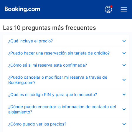
Las 10 preguntas más frecuentes
Elemento
¿Qué incluye el precio?
cerrado
Elemento
¿Puedo hacer una reservación sin tarjeta de crédito?
cerrado
Elemento
¿Cómo sé si mi reserva está confirmada?
cerrado
Elemento
¿Puedo cancelar o modificar mi reserva a través de
cerrado
Booking.com?
Elemento
¿Qué es el código PIN y para qué lo necesito?
cerrado
Elemento
¿Dónde puedo encontrar la información de contacto del
cerrado
alojamiento?
Elemento
¿Cómo puedo ver los precios?
cerrado