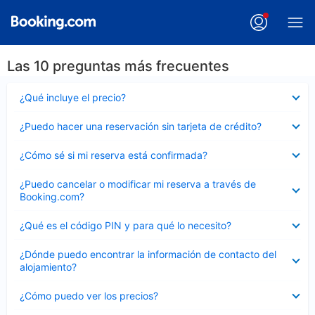
Las 10 preguntas más frecuentes
Elemento
¿Qué incluye el precio?
cerrado
Elemento
¿Puedo hacer una reservación sin tarjeta de crédito?
cerrado
Elemento
¿Cómo sé si mi reserva está confirmada?
cerrado
Elemento
¿Puedo cancelar o modificar mi reserva a través de
cerrado
Booking.com?
Elemento
¿Qué es el código PIN y para qué lo necesito?
cerrado
Elemento
¿Dónde puedo encontrar la información de contacto del
cerrado
alojamiento?
Elemento
¿Cómo puedo ver los precios?
cerrado