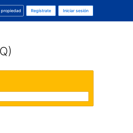
a con la reservación
u propiedad
Regístrate
Iniciar sesión
tual es Peso mexicano
fieres. Tu idioma actual es Español (México)
AQ)