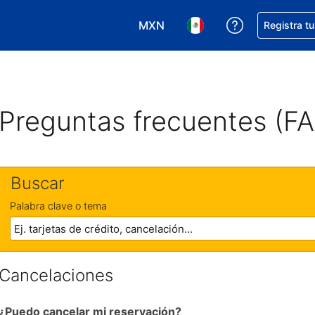
MXN
Obtener ayud
Registra t
Elegir tu moneda. Tu moneda ac
Elegir el idioma que pre
Preguntas frecuentes (F
Buscar
Palabra clave o tema
Cancelaciones
¿Puedo cancelar mi reservación?