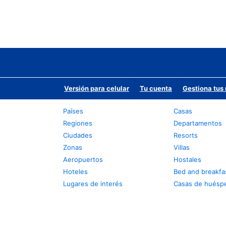
Versión para celular
Tu cuenta
Gestiona tus 
Países
Casas
Regiones
Departamentos
Ciudades
Resorts
Zonas
Villas
Aeropuertos
Hostales
Hoteles
Bed and breakfa
Lugares de interés
Casas de huésp