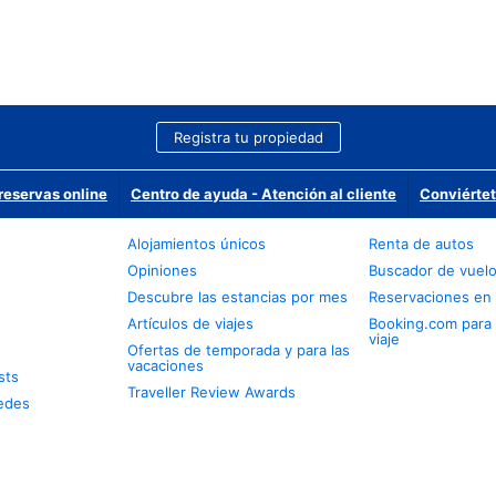
Registra tu propiedad
reservas online
Centro de ayuda - Atención al cliente
Conviértet
Alojamientos únicos
Renta de autos
Opiniones
Buscador de vuel
Descubre las estancias por mes
Reservaciones en 
Artículos de viajes
Booking.com para
viaje
Ofertas de temporada y para las
vacaciones
sts
Traveller Review Awards
edes