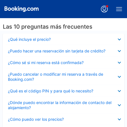
Las 10 preguntas más frecuentes
Elemento
¿Qué incluye el precio?
cerrado
Elemento
¿Puedo hacer una reservación sin tarjeta de crédito?
cerrado
Elemento
¿Cómo sé si mi reserva está confirmada?
cerrado
Elemento
¿Puedo cancelar o modificar mi reserva a través de
cerrado
Booking.com?
Elemento
¿Qué es el código PIN y para qué lo necesito?
cerrado
Elemento
¿Dónde puedo encontrar la información de contacto del
cerrado
alojamiento?
Elemento
¿Cómo puedo ver los precios?
cerrado