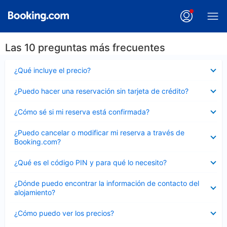
Las 10 preguntas más frecuentes
Elemento
¿Qué incluye el precio?
cerrado
Elemento
¿Puedo hacer una reservación sin tarjeta de crédito?
cerrado
Elemento
¿Cómo sé si mi reserva está confirmada?
cerrado
Elemento
¿Puedo cancelar o modificar mi reserva a través de
cerrado
Booking.com?
Elemento
¿Qué es el código PIN y para qué lo necesito?
cerrado
Elemento
¿Dónde puedo encontrar la información de contacto del
cerrado
alojamiento?
Elemento
¿Cómo puedo ver los precios?
cerrado