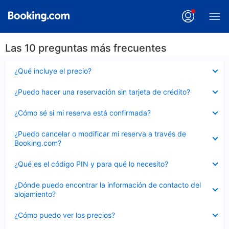
Las 10 preguntas más frecuentes
Elemento
¿Qué incluye el precio?
cerrado
Elemento
¿Puedo hacer una reservación sin tarjeta de crédito?
cerrado
Elemento
¿Cómo sé si mi reserva está confirmada?
cerrado
Elemento
¿Puedo cancelar o modificar mi reserva a través de
cerrado
Booking.com?
Elemento
¿Qué es el código PIN y para qué lo necesito?
cerrado
Elemento
¿Dónde puedo encontrar la información de contacto del
cerrado
alojamiento?
Elemento
¿Cómo puedo ver los precios?
cerrado