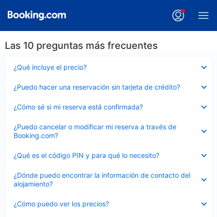
Las 10 preguntas más frecuentes
Elemento
¿Qué incluye el precio?
cerrado
Elemento
¿Puedo hacer una reservación sin tarjeta de crédito?
cerrado
Elemento
¿Cómo sé si mi reserva está confirmada?
cerrado
Elemento
¿Puedo cancelar o modificar mi reserva a través de
cerrado
Booking.com?
Elemento
¿Qué es el código PIN y para qué lo necesito?
cerrado
Elemento
¿Dónde puedo encontrar la información de contacto del
cerrado
alojamiento?
Elemento
¿Cómo puedo ver los precios?
cerrado