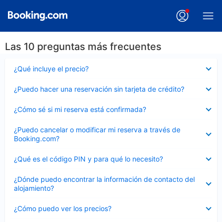
Las 10 preguntas más frecuentes
Elemento
¿Qué incluye el precio?
cerrado
Elemento
¿Puedo hacer una reservación sin tarjeta de crédito?
cerrado
Elemento
¿Cómo sé si mi reserva está confirmada?
cerrado
Elemento
¿Puedo cancelar o modificar mi reserva a través de
cerrado
Booking.com?
Elemento
¿Qué es el código PIN y para qué lo necesito?
cerrado
Elemento
¿Dónde puedo encontrar la información de contacto del
cerrado
alojamiento?
Elemento
¿Cómo puedo ver los precios?
cerrado