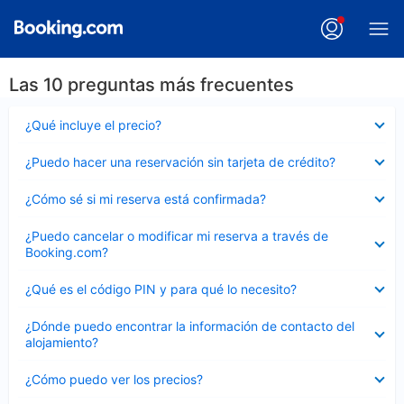
Las 10 preguntas más frecuentes
Elemento
¿Qué incluye el precio?
cerrado
Elemento
¿Puedo hacer una reservación sin tarjeta de crédito?
cerrado
Elemento
¿Cómo sé si mi reserva está confirmada?
cerrado
Elemento
¿Puedo cancelar o modificar mi reserva a través de
cerrado
Booking.com?
Elemento
¿Qué es el código PIN y para qué lo necesito?
cerrado
Elemento
¿Dónde puedo encontrar la información de contacto del
cerrado
alojamiento?
Elemento
¿Cómo puedo ver los precios?
cerrado