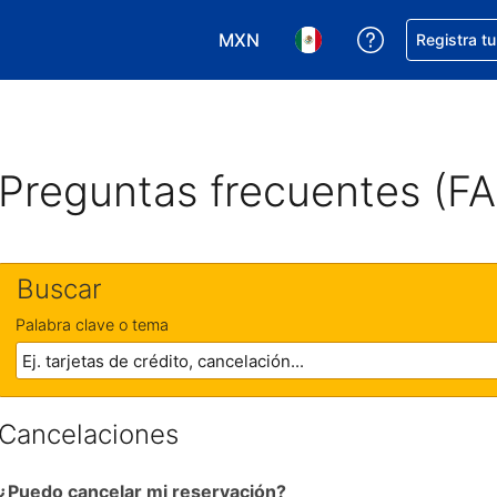
MXN
Obtener ayud
Registra t
Elegir tu moneda. Tu moneda ac
Elegir el idioma que pre
Preguntas frecuentes (F
Buscar
Palabra clave o tema
Cancelaciones
¿Puedo cancelar mi reservación?