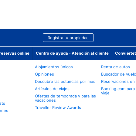
Registra tu propiedad
reservas online
Centro de ayuda - Atención al cliente
Conviértet
Alojamientos únicos
Renta de autos
Opiniones
Buscador de vuel
Descubre las estancias por mes
Reservaciones en 
Artículos de viajes
Booking.com para
viaje
Ofertas de temporada y para las
vacaciones
sts
Traveller Review Awards
edes