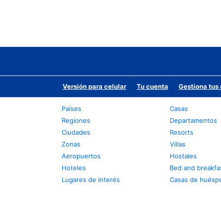
Versión para celular
Tu cuenta
Gestiona tus 
Países
Casas
Regiones
Departamentos
Ciudades
Resorts
Zonas
Villas
Aeropuertos
Hostales
Hoteles
Bed and breakfa
Lugares de interés
Casas de huésp