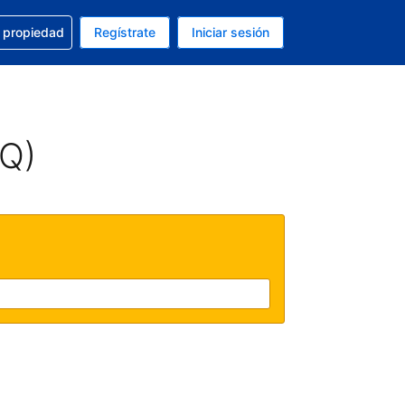
a con la reservación
u propiedad
Regístrate
Iniciar sesión
tual es Peso mexicano
fieres. Tu idioma actual es Español (México)
AQ)