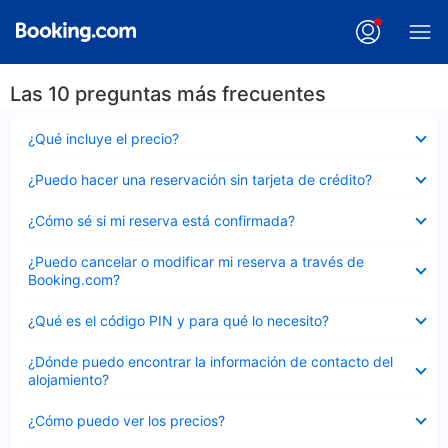
Las 10 preguntas más frecuentes
Elemento
¿Qué incluye el precio?
cerrado
Elemento
¿Puedo hacer una reservación sin tarjeta de crédito?
cerrado
Elemento
¿Cómo sé si mi reserva está confirmada?
cerrado
Elemento
¿Puedo cancelar o modificar mi reserva a través de
cerrado
Booking.com?
Elemento
¿Qué es el código PIN y para qué lo necesito?
cerrado
Elemento
¿Dónde puedo encontrar la información de contacto del
cerrado
alojamiento?
Elemento
¿Cómo puedo ver los precios?
cerrado