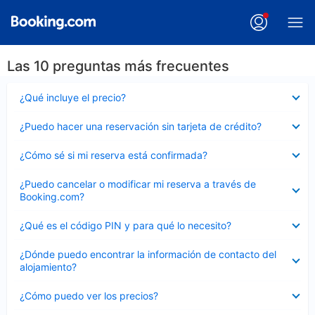
Las 10 preguntas más frecuentes
Elemento
¿Qué incluye el precio?
cerrado
Elemento
¿Puedo hacer una reservación sin tarjeta de crédito?
cerrado
Elemento
¿Cómo sé si mi reserva está confirmada?
cerrado
Elemento
¿Puedo cancelar o modificar mi reserva a través de
cerrado
Booking.com?
Elemento
¿Qué es el código PIN y para qué lo necesito?
cerrado
Elemento
¿Dónde puedo encontrar la información de contacto del
cerrado
alojamiento?
Elemento
¿Cómo puedo ver los precios?
cerrado