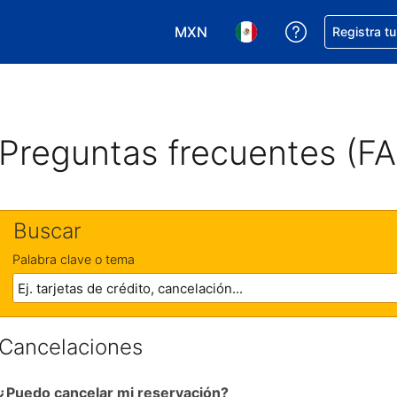
MXN
Obtener ayud
Registra t
Elegir tu moneda. Tu moneda ac
Elegir el idioma que pre
Preguntas frecuentes (F
Buscar
Palabra clave o tema
Cancelaciones
¿Puedo cancelar mi reservación?