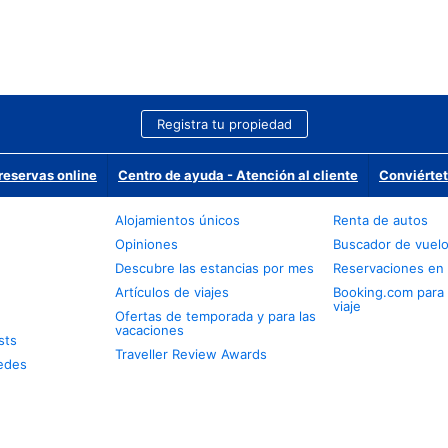
Registra tu propiedad
reservas online
Centro de ayuda - Atención al cliente
Conviértet
Alojamientos únicos
Renta de autos
Opiniones
Buscador de vuel
Descubre las estancias por mes
Reservaciones en 
Artículos de viajes
Booking.com para
viaje
Ofertas de temporada y para las
vacaciones
sts
Traveller Review Awards
edes