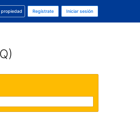
a con la reservación
u propiedad
Regístrate
Iniciar sesión
tual es Peso mexicano
fieres. Tu idioma actual es Español (México)
AQ)