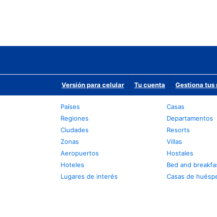
Versión para celular
Tu cuenta
Gestiona tus 
Países
Casas
Regiones
Departamentos
Ciudades
Resorts
Zonas
Villas
Aeropuertos
Hostales
Hoteles
Bed and breakfa
Lugares de interés
Casas de huésp