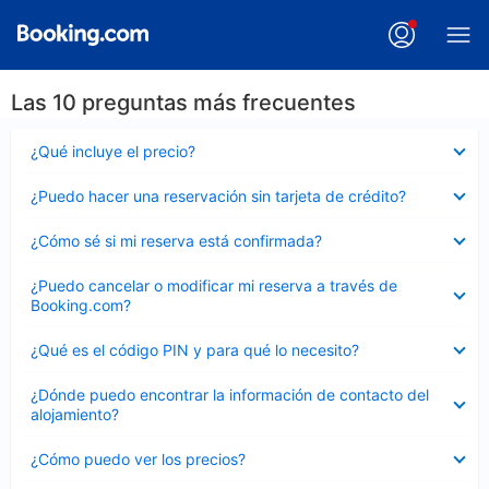
Las 10 preguntas más frecuentes
Elemento
¿Qué incluye el precio?
cerrado
Elemento
¿Puedo hacer una reservación sin tarjeta de crédito?
cerrado
Elemento
¿Cómo sé si mi reserva está confirmada?
cerrado
Elemento
¿Puedo cancelar o modificar mi reserva a través de
cerrado
Booking.com?
Elemento
¿Qué es el código PIN y para qué lo necesito?
cerrado
Elemento
¿Dónde puedo encontrar la información de contacto del
cerrado
alojamiento?
Elemento
¿Cómo puedo ver los precios?
cerrado