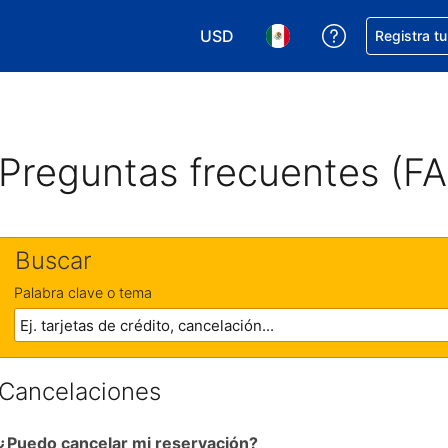
USD
Obtener ayud
Registra t
Elegir tu moneda. Tu moneda ac
Elegir el idioma que pre
Preguntas frecuentes (F
Buscar
Palabra clave o tema
Cancelaciones
¿Puedo cancelar mi reservación?