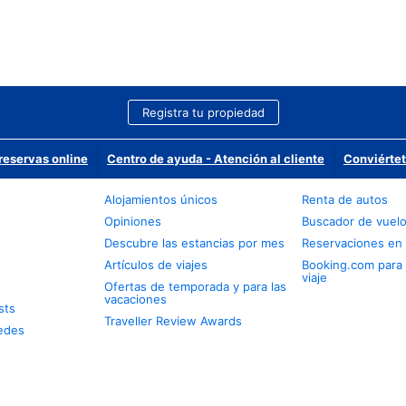
Registra tu propiedad
reservas online
Centro de ayuda - Atención al cliente
Conviértet
Alojamientos únicos
Renta de autos
Opiniones
Buscador de vuel
Descubre las estancias por mes
Reservaciones en 
Artículos de viajes
Booking.com para
viaje
Ofertas de temporada y para las
vacaciones
sts
Traveller Review Awards
edes