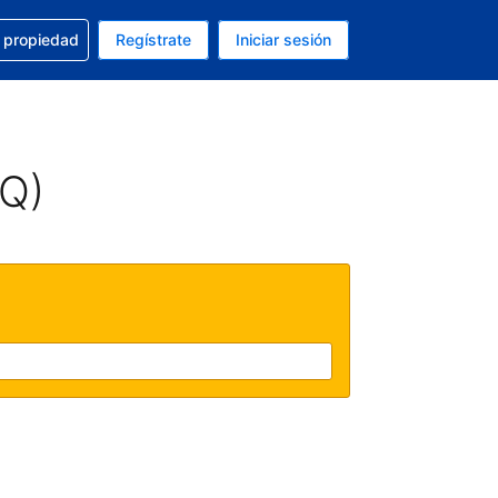
a con la reservación
u propiedad
Regístrate
Iniciar sesión
tual es Dólar de EEUU
fieres. Tu idioma actual es Español (México)
AQ)