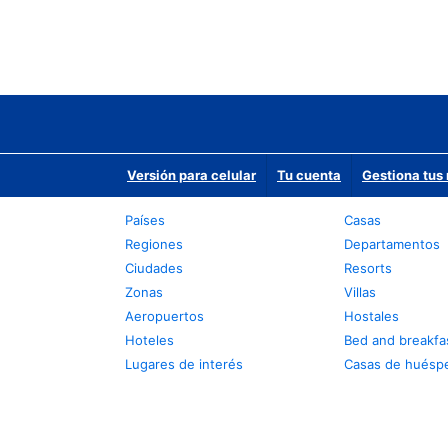
Versión para celular
Tu cuenta
Gestiona tus 
Países
Casas
Regiones
Departamentos
Ciudades
Resorts
Zonas
Villas
Aeropuertos
Hostales
Hoteles
Bed and breakfa
Lugares de interés
Casas de huésp