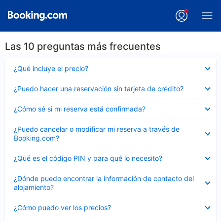
Las 10 preguntas más frecuentes
Elemento
¿Qué incluye el precio?
cerrado
Elemento
¿Puedo hacer una reservación sin tarjeta de crédito?
cerrado
Elemento
¿Cómo sé si mi reserva está confirmada?
cerrado
Elemento
¿Puedo cancelar o modificar mi reserva a través de
cerrado
Booking.com?
Elemento
¿Qué es el código PIN y para qué lo necesito?
cerrado
Elemento
¿Dónde puedo encontrar la información de contacto del
cerrado
alojamiento?
Elemento
¿Cómo puedo ver los precios?
cerrado