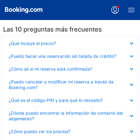
Las 10 preguntas más frecuentes
Elemento
¿Qué incluye el precio?
cerrado
Elemento
¿Puedo hacer una reservación sin tarjeta de crédito?
cerrado
Elemento
¿Cómo sé si mi reserva está confirmada?
cerrado
Elemento
¿Puedo cancelar o modificar mi reserva a través de
cerrado
Booking.com?
Elemento
¿Qué es el código PIN y para qué lo necesito?
cerrado
Elemento
¿Dónde puedo encontrar la información de contacto del
cerrado
alojamiento?
Elemento
¿Cómo puedo ver los precios?
cerrado