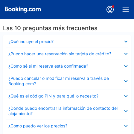
Las 10 preguntas más frecuentes
Elemento
¿Qué incluye el precio?
cerrado
Elemento
¿Puedo hacer una reservación sin tarjeta de crédito?
cerrado
Elemento
¿Cómo sé si mi reserva está confirmada?
cerrado
Elemento
¿Puedo cancelar o modificar mi reserva a través de
cerrado
Booking.com?
Elemento
¿Qué es el código PIN y para qué lo necesito?
cerrado
Elemento
¿Dónde puedo encontrar la información de contacto del
cerrado
alojamiento?
Elemento
¿Cómo puedo ver los precios?
cerrado