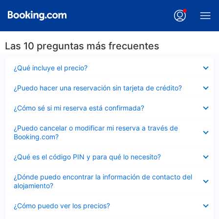
Las 10 preguntas más frecuentes
Elemento
¿Qué incluye el precio?
cerrado
Elemento
¿Puedo hacer una reservación sin tarjeta de crédito?
cerrado
Elemento
¿Cómo sé si mi reserva está confirmada?
cerrado
Elemento
¿Puedo cancelar o modificar mi reserva a través de
cerrado
Booking.com?
Elemento
¿Qué es el código PIN y para qué lo necesito?
cerrado
Elemento
¿Dónde puedo encontrar la información de contacto del
cerrado
alojamiento?
Elemento
¿Cómo puedo ver los precios?
cerrado