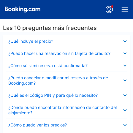
Las 10 preguntas más frecuentes
Elemento
¿Qué incluye el precio?
cerrado
Elemento
¿Puedo hacer una reservación sin tarjeta de crédito?
cerrado
Elemento
¿Cómo sé si mi reserva está confirmada?
cerrado
Elemento
¿Puedo cancelar o modificar mi reserva a través de
cerrado
Booking.com?
Elemento
¿Qué es el código PIN y para qué lo necesito?
cerrado
Elemento
¿Dónde puedo encontrar la información de contacto del
cerrado
alojamiento?
Elemento
¿Cómo puedo ver los precios?
cerrado