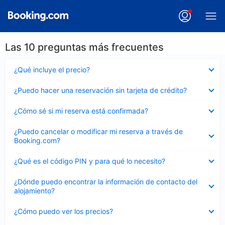
Las 10 preguntas más frecuentes
Elemento
¿Qué incluye el precio?
cerrado
Elemento
¿Puedo hacer una reservación sin tarjeta de crédito?
cerrado
Elemento
¿Cómo sé si mi reserva está confirmada?
cerrado
Elemento
¿Puedo cancelar o modificar mi reserva a través de
cerrado
Booking.com?
Elemento
¿Qué es el código PIN y para qué lo necesito?
cerrado
Elemento
¿Dónde puedo encontrar la información de contacto del
cerrado
alojamiento?
Elemento
¿Cómo puedo ver los precios?
cerrado