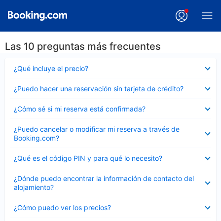
Las 10 preguntas más frecuentes
Elemento
¿Qué incluye el precio?
cerrado
Elemento
¿Puedo hacer una reservación sin tarjeta de crédito?
cerrado
Elemento
¿Cómo sé si mi reserva está confirmada?
cerrado
Elemento
¿Puedo cancelar o modificar mi reserva a través de
cerrado
Booking.com?
Elemento
¿Qué es el código PIN y para qué lo necesito?
cerrado
Elemento
¿Dónde puedo encontrar la información de contacto del
cerrado
alojamiento?
Elemento
¿Cómo puedo ver los precios?
cerrado