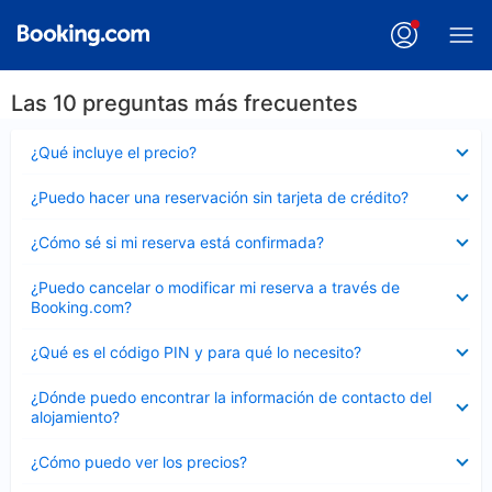
Las 10 preguntas más frecuentes
Elemento
¿Qué incluye el precio?
cerrado
Elemento
¿Puedo hacer una reservación sin tarjeta de crédito?
cerrado
Elemento
¿Cómo sé si mi reserva está confirmada?
cerrado
Elemento
¿Puedo cancelar o modificar mi reserva a través de
cerrado
Booking.com?
Elemento
¿Qué es el código PIN y para qué lo necesito?
cerrado
Elemento
¿Dónde puedo encontrar la información de contacto del
cerrado
alojamiento?
Elemento
¿Cómo puedo ver los precios?
cerrado