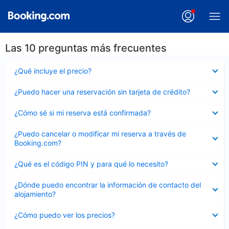
Las 10 preguntas más frecuentes
Elemento
¿Qué incluye el precio?
cerrado
Elemento
¿Puedo hacer una reservación sin tarjeta de crédito?
cerrado
Elemento
¿Cómo sé si mi reserva está confirmada?
cerrado
Elemento
¿Puedo cancelar o modificar mi reserva a través de
cerrado
Booking.com?
Elemento
¿Qué es el código PIN y para qué lo necesito?
cerrado
Elemento
¿Dónde puedo encontrar la información de contacto del
cerrado
alojamiento?
Elemento
¿Cómo puedo ver los precios?
cerrado