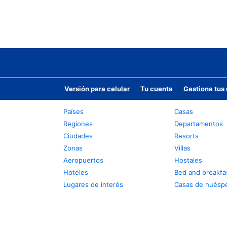
Versión para celular
Tu cuenta
Gestiona tus 
Países
Casas
Regiones
Departamentos
Ciudades
Resorts
Zonas
Villas
Aeropuertos
Hostales
Hoteles
Bed and breakfa
Lugares de interés
Casas de huésp