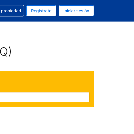
a con la reservación
u propiedad
Regístrate
Iniciar sesión
tual es Dólar de EEUU
fieres. Tu idioma actual es Español (México)
AQ)