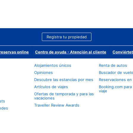
Registra tu propiedad
reservas online
Centro de ayuda - Atención al cliente
Conviértet
Alojamientos únicos
Renta de autos
Opiniones
Buscador de vuel
Descubre las estancias por mes
Reservaciones en 
Artículos de viajes
Booking.com para
viaje
Ofertas de temporada y para las
vacaciones
sts
Traveller Review Awards
edes