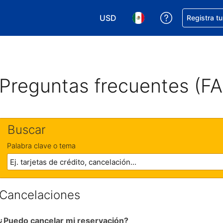
USD
Obtener ayud
Registra t
Elegir tu moneda. Tu moneda ac
Elegir el idioma que pre
Preguntas frecuentes (F
Buscar
Palabra clave o tema
Cancelaciones
¿Puedo cancelar mi reservación?