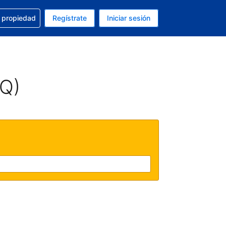
a con la reservación
u propiedad
Regístrate
Iniciar sesión
tual es Peso mexicano
fieres. Tu idioma actual es Español (México)
AQ)