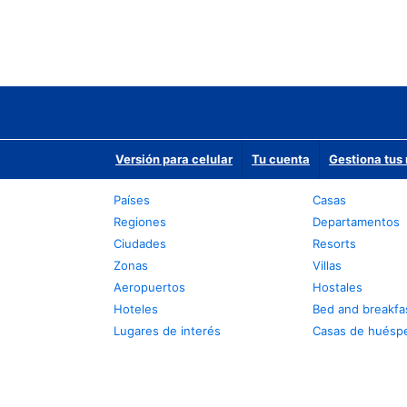
Versión para celular
Tu cuenta
Gestiona tus 
Países
Casas
Regiones
Departamentos
Ciudades
Resorts
Zonas
Villas
Aeropuertos
Hostales
Hoteles
Bed and breakfa
Lugares de interés
Casas de huésp