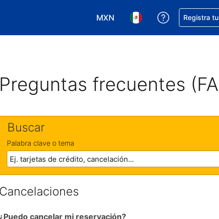
MXN
Obtener ayud
Registra t
Elegir tu moneda. Tu moneda ac
Elegir el idioma que pre
Preguntas frecuentes (F
Buscar
Palabra clave o tema
Cancelaciones
¿Puedo cancelar mi reservación?