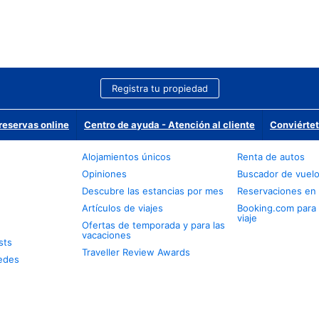
Registra tu propiedad
reservas online
Centro de ayuda - Atención al cliente
Conviértet
Alojamientos únicos
Renta de autos
Opiniones
Buscador de vuel
Descubre las estancias por mes
Reservaciones en 
Artículos de viajes
Booking.com para
viaje
Ofertas de temporada y para las
vacaciones
sts
Traveller Review Awards
edes