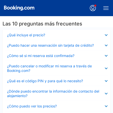
Las 10 preguntas más frecuentes
Elemento
¿Qué incluye el precio?
cerrado
Elemento
¿Puedo hacer una reservación sin tarjeta de crédito?
cerrado
Elemento
¿Cómo sé si mi reserva está confirmada?
cerrado
Elemento
¿Puedo cancelar o modificar mi reserva a través de
cerrado
Booking.com?
Elemento
¿Qué es el código PIN y para qué lo necesito?
cerrado
Elemento
¿Dónde puedo encontrar la información de contacto del
cerrado
alojamiento?
Elemento
¿Cómo puedo ver los precios?
cerrado